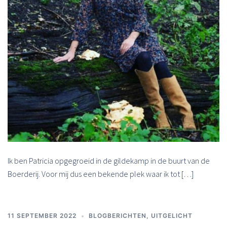
Ik ben Patricia opgegroeid in de gildekamp in de buurt van de
Boerderij. Voor mij dus een bekende plek waar ik tot […]
11 SEPTEMBER 2022
BLOGBERICHTEN
,
UITGELICHT