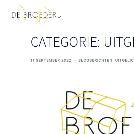
Ga
naar
de
inhoud
CATEGORIE:
UITG
11 SEPTEMBER 2022
BLOGBERICHTEN
,
UITGELI