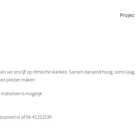
Projec
ken we ons lijf op ritmische klanken. Samen dansend hoog, soms laag,
n en plezier maken.
instromen is mogelijk
@zonnet.nl of 06-41321539