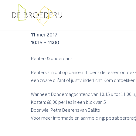
Ga
naar
de
inhoud
11 mei 2017
10:15 - 11:00
Peuter- & ouderdans
Peuters zijn dol op dansen. Tijdens de lessen ontdek
een zware olifant of juist vlinderlicht. Kom ontdekke
Wanneer: Donderdagochtend van 10.15 u tot 11.00 u, 
Kosten: €8,00 per les in een blok van 5
Door wie: Petra Beerens van Bailito
Voor meer informatie en aanmelding: petrabeerens