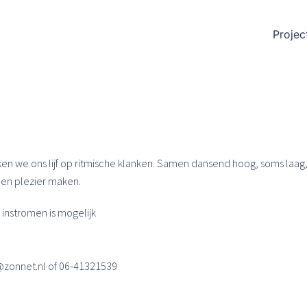
Projec
ken we ons lijf op ritmische klanken. Samen dansend hoog, soms laag,
n en plezier maken.
instromen is mogelijk
@zonnet.nl of 06-41321539