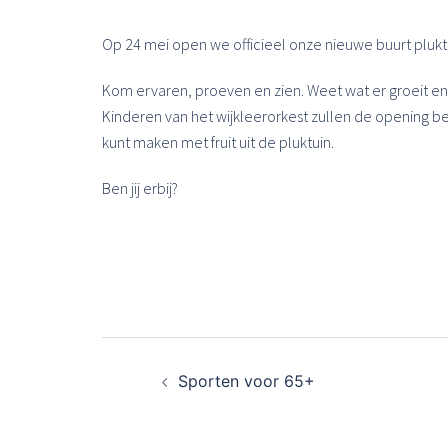
Op 24 mei open we officieel onze nieuwe buurt plukt
Kom ervaren, proeven en zien. Weet wat er groeit en b
Kinderen van het wijkleerorkest zullen de opening be
kunt maken met fruit uit de pluktuin.
Ben jij erbij?
Bericht
Sporten voor 65+
navigatie