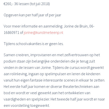
€260,- 36 lessen (tot juli 2018)
Opgeven kan per half jaar of per jaar
Voor meer informatie en aanmelding: Jorine de Bruin, 06-
16860971 of
jorine@kunstmeteenp.nl
Tijdens schoolvakanties is er geen les.
Samen creëren, improviseren en met zelfvertrouwen op het
podium staan zijn belangrijke onderdelen die je terug zult
vinden in de lessen van Jorine. Tijdens de cursus wordt gewerkt
aan rolinleving, ingaan op spelimpulsen en leren de kinderen
vanuit hun eigen fantasie interessante scenes in elkaar te zetten.
Het eerste half jaar komen er diverse theatertechnieken aan
bod en wordt er veel gewerkt aan het ontwikkelen van
vaardigheden en spelplezier. Het tweede half jaar wordt er naar
een voorstelling toegewerkt.