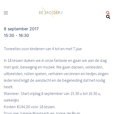
Ga
naar
de
inhoud
8 september 2017
15:30 - 16:30
Toneelles voor kinderen van 4 tot en met 7 jaar
In 18 lessen duiken we in onze fantasie en gaan we aan de slag
met spel, beweging en muziek. We gaan dansen, verkleden,
uitbeelden, rollen spelen, verhalen verzinnen en liedjes zingen.
Ieder kind krijgt de aandacht en de begeleiding dat het nodig
heeft.
Wanneer: Start vrijdag 8 september van 15.30 u tot 16.30 u,
wekelijks
Kosten: €144,00 voor 18 lessen.
Door wie: Valerie Bongaarts en Jorine de Bruin