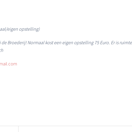
al/eigen opstelling)
j de Broederij! Normaal kost een eigen opstelling 75 Euro. Er is ruimte
ch
mail.com