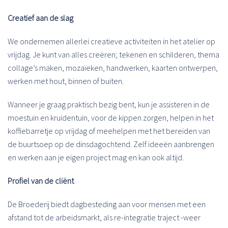
Creatief aan de slag
We ondernemen allerlei creatieve activiteiten in het atelier op
vrijdag. Je kunt van alles creëren; tekenen en schilderen, thema
collage’s maken, mozaïeken, handwerken, kaarten ontwerpen,
werken met hout, binnen of buiten.
Wanneer je graag praktisch bezig bent, kun je assisteren in de
moestuin en kruidentuin, voor de kippen zorgen, helpen in het
koffiebarretje op vrijdag of meehelpen met het bereiden van
de buurtsoep op de dinsdagochtend. Zelf ideeën aanbrengen
en werken aan je eigen project mag en kan ook altijd.
Profiel van de cliënt
De Broederij biedt dagbesteding aan voor mensen met een
afstand tot de arbeidsmarkt, als re-integratie traject -weer