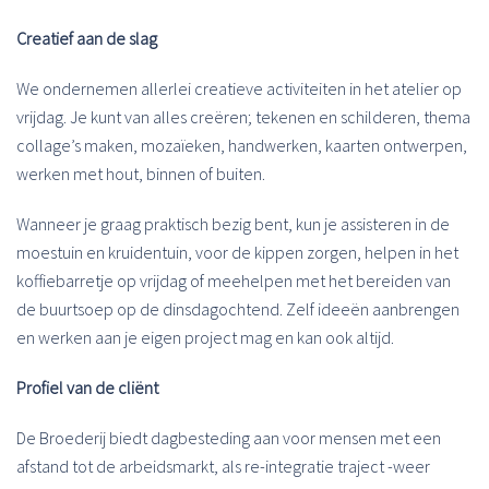
Creatief aan de slag
We ondernemen allerlei creatieve activiteiten in het atelier op
vrijdag. Je kunt van alles creëren; tekenen en schilderen, thema
collage’s maken, mozaïeken, handwerken, kaarten ontwerpen,
werken met hout, binnen of buiten.
Wanneer je graag praktisch bezig bent, kun je assisteren in de
moestuin en kruidentuin, voor de kippen zorgen, helpen in het
koffiebarretje op vrijdag of meehelpen met het bereiden van
de buurtsoep op de dinsdagochtend. Zelf ideeën aanbrengen
en werken aan je eigen project mag en kan ook altijd.
Profiel van de cliënt
De Broederij biedt dagbesteding aan voor mensen met een
afstand tot de arbeidsmarkt, als re-integratie traject -weer