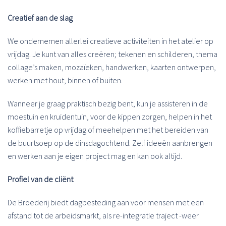
Creatief aan de slag
We ondernemen allerlei creatieve activiteiten in het atelier op
vrijdag. Je kunt van alles creëren; tekenen en schilderen, thema
collage’s maken, mozaïeken, handwerken, kaarten ontwerpen,
werken met hout, binnen of buiten.
Wanneer je graag praktisch bezig bent, kun je assisteren in de
moestuin en kruidentuin, voor de kippen zorgen, helpen in het
koffiebarretje op vrijdag of meehelpen met het bereiden van
de buurtsoep op de dinsdagochtend. Zelf ideeën aanbrengen
en werken aan je eigen project mag en kan ook altijd.
Profiel van de cliënt
De Broederij biedt dagbesteding aan voor mensen met een
afstand tot de arbeidsmarkt, als re-integratie traject -weer