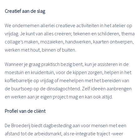
Creatief aan de slag
We ondernemen allerlei creatieve activiteiten in het atelier op
vrijdag. Je kunt van alles creëren; tekenen en schilderen, thema
collage’s maken, mozaïeken, handwerken, kaarten ontwerpen,
werken met hout, binnen of buiten.
Wanneer je graag praktisch bezig bent, kun je assisteren in de
moestuin en kruidentuin, voor de kippen zorgen, helpen in het
koffiebarretje op vrijdag of meehelpen met het bereiden van
de buurtsoep op de dinsdagochtend. Zelf ideeën aanbrengen
en werken aan je eigen project mag en kan ook altijd.
Profiel van de cliënt
De Broederij biedt dagbesteding aan voor mensen met een
afstand tot de arbeidsmarkt, als re-integratie traject -weer