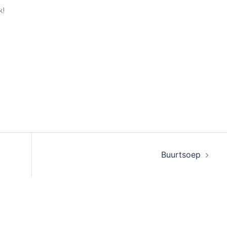
k!
Buurtsoep