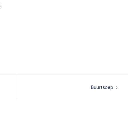
k!
Buurtsoep