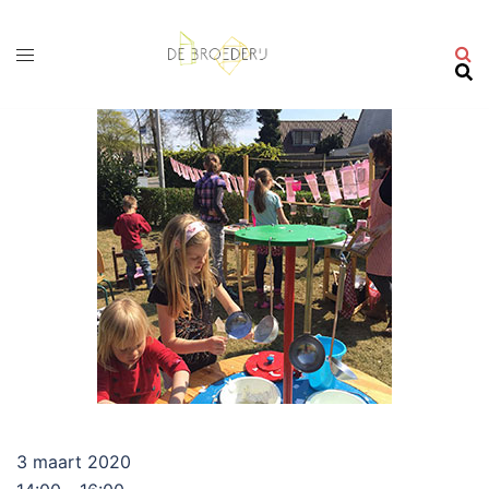
Ga
naar
de
inhoud
3 maart 2020