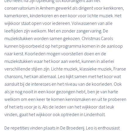
Leo heeft na zijn opleiding tot koordirigent aan het
conservatorium in Arnhem gewerkt als dirigent voor kerkkoren,
kamerkoren, kinderkoren en een koor voor lichte muziek. Het
wijkkoor staat open voor iedereen. Volwassenen van alle
leeftijden zijn welkom. Met en zonder zangervaring. De
muziekstukken worden samen gekozen. Christmas Carols
kunnen bijvoorbeeld op het programma komen in de aanloop
naar kerst. Koorleden mogen voorstellen doen en de
muziekstukken waar het koor aan werkt, kunnen in allerlei
verschillende stijlen zijn. Lichte muziek, klassieke muziek, Franse
chansons, het kan allemaal. Leo kijkt samen met het koor wat
aansluit bij de interesses en het niveau van de koorleden. Ook
als je nog nooit in een koor gezongen hebt, ben je van harte
welkom om een keer te komen kennismaken en uit te proberen
of het iets voor je is. Als de leden van het wijkkoor dat leuk
vinden, gaat het wijkkoor ook optreden in Lindenholt.
De repetities vinden plaats in De Broederij. Leo is enthousiast