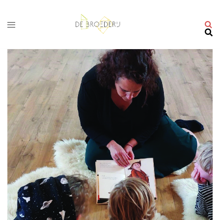
Ga
naar
de
inhoud