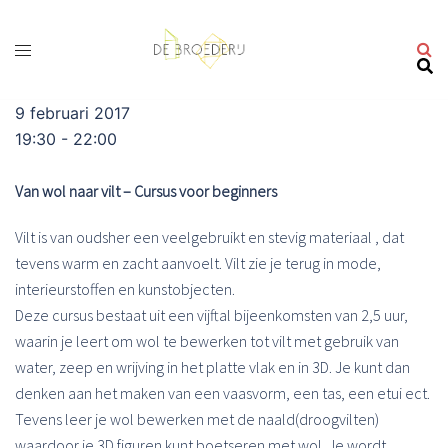
Ga
naar
de
inhoud
9 februari 2017
19:30 - 22:00
Van wol naar vilt – Cursus voor beginners
Vilt is van oudsher een veelgebruikt en stevig materiaal , dat
tevens warm en zacht aanvoelt. Vilt zie je terug in mode,
interieurstoffen en kunstobjecten.
Deze cursus bestaat uit een vijftal bijeenkomsten van 2,5 uur,
waarin je leert om wol te bewerken tot vilt met gebruik van
water, zeep en wrijving in het platte vlak en in 3D. Je kunt dan
denken aan het maken van een vaasvorm, een tas, een etui ect.
Tevens leer je wol bewerken met de naald(droogvilten)
waardoor je 3D figuren kunt boetseren met wol. Je wordt