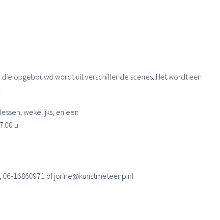
, die opgebouwd wordt uit verschillende scenes. Het wordt een
.
 lessen, wekelijks, en een
7.00 u
n, 06-16860971 of jorine@kunstmeteenp.nl