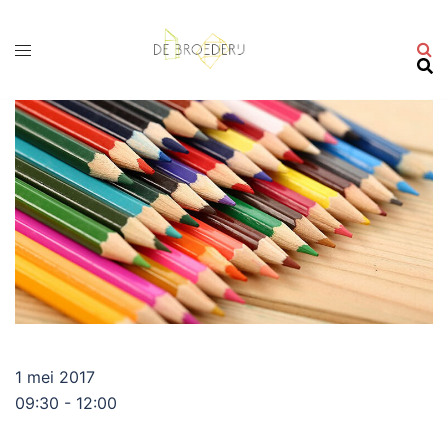
Ga
naar
de
inhoud
1 mei 2017
09:30 - 12:00