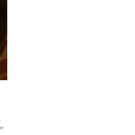
e
ker