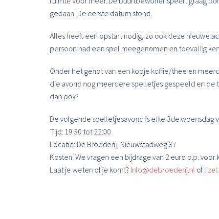
ruimte voor meer. De buurtbewoner speelt graag bord
gedaan. De eerste datum stond.
Alles heeft een opstart nodig, zo ook deze nieuwe a
persoon had een spel meegenomen en toevallig ken
Onder het genot van een kopje koffie/thee en meer
die avond nog meerdere spelletjes gespeeld en de tijd
dan ook?
De volgende spelletjesavond is elke 3de woensdag v
Tijd: 19:30 tot 22:00
Locatie: De Broederij, Nieuwstadweg 37
Kosten: We vragen een bijdrage van 2 euro p.p. voor 
Laat je weten of je komt?
Info@debroederij.nl
of
lize