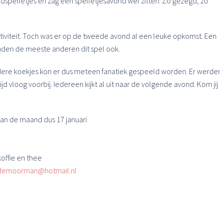
spelletjes en zag een spelletjesavond wel zitten. Zo gezegd, zo
ctiviteit. Toch was er op de tweede avond al een leuke opkomst. Een
den de meeste anderen dit spel ook.
dere koekjes kon er dus meteen fanatiek gespeeld worden. Er werde
 vloog voorbij. Iedereen kijkt al uit naar de volgende avond. Kom jij
an de maand dus 17 januari
koffie en thee
ttemoorman@hotmail.nl