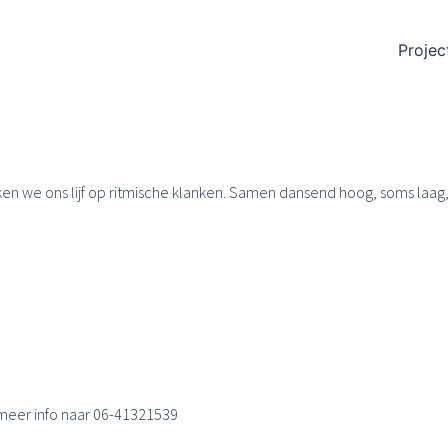
Projec
ken we ons lijf op ritmische klanken. Samen dansend hoog, soms laag,
meer info naar 06-41321539