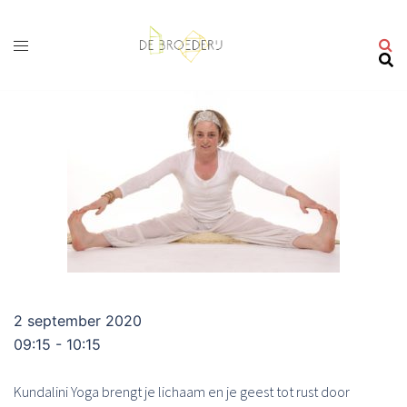
Ga
naar
de
inhoud
2 september 2020
09:15 - 10:15
Kundalini Yoga brengt je lichaam en je geest tot rust door