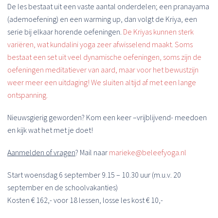
De les bestaat uit een vaste aantal onderdelen; een pranayama
(ademoefening) en een warming up, dan volgt de Kriya, een
serie bij elkaar horende oefeningen.
De Kriyas kunnen sterk
variëren, wat kundalini yoga zeer afwisselend maakt. Soms
bestaat een set uit veel dynamische oefeningen,
soms zijn de
oefeningen meditatiever van aard, maar voor het bewustzijn
weer meer een uitdaging! We sluiten altijd af met een lange
ontspanning.
Nieuwsgierig geworden? Kom een keer –vrijblijvend- meedoen
en kijk wat het met je doet!
Aanmelden of vragen
? Mail naar
marieke@beleefyoga.nl
Start woensdag 6 september 9.15 – 10.30 uur (m.u.v. 20
september en de schoolvakanties)
Kosten € 162,- voor 18 lessen, losse les kost € 10,-