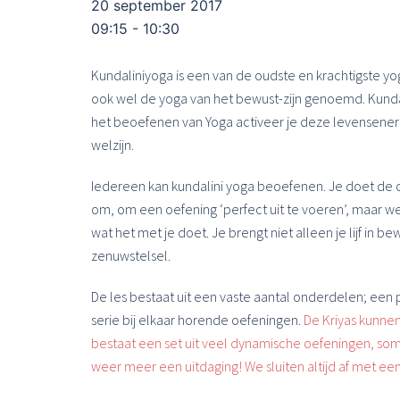
20 september 2017
09:15 - 10:30
Kundaliniyoga is een van de oudste en krachtigste yog
ook wel de yoga van het bewust-zijn genoemd. Kundali
het beoefenen van Yoga activeer je deze levensenerg
welzijn.
Iedereen kan kundalini yoga beoefenen. Je doet de oef
om, om een oefening ‘perfect uit te voeren’, maar we
wat het met je doet. Je brengt niet alleen je lijf in 
zenuwstelsel.
De les bestaat uit een vaste aantal onderdelen; ee
serie bij elkaar horende oefeningen.
De Kriyas kunnen
bestaat een set uit veel dynamische oefeningen,
som
weer meer een uitdaging! We sluiten altijd af met ee