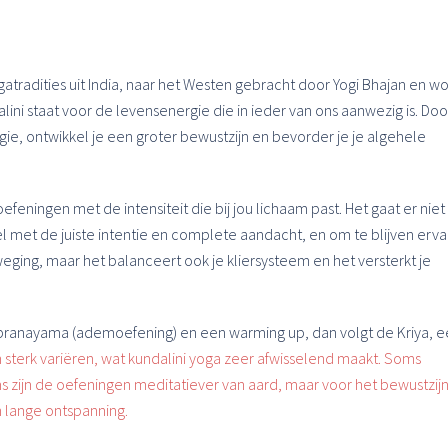
atradities uit India, naar het Westen gebracht door Yogi Bhajan en w
ni staat voor de levensenergie die in ieder van ons aanwezig is. Doo
ie, ontwikkel je een groter bewustzijn en bevorder je je algehele
eningen met de intensiteit die bij jou lichaam past. Het gaat er niet
l met de juiste intentie en complete aandacht, en om te blijven erv
beweging, maar het balanceert ook je kliersysteem en het versterkt je
n pranayama (ademoefening) en een warming up, dan volgt de Kriya, 
 sterk variëren, wat kundalini yoga zeer afwisselend maakt. Soms
s zijn de oefeningen meditatiever van aard, maar voor het bewustzij
n lange ontspanning.