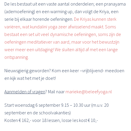
De les bestaat uit een vaste aantal onderdelen; een pranayama
(ademoefening) en een warming up, dan volgt de Kriya, een
serie bij elkaar horende oefeningen.
De Kriyas kunnen sterk
variëren, wat kundalini yoga zeer afwisselend maakt. Soms
bestaat een set uit veel dynamische oefeningen,
soms zijn de
oefeningen meditatiever van aard, maar voor het bewustzijn
weer meer een uitdaging! We sluiten altijd af met een lange
ontspanning.
Nieuwsgierig geworden? Kom een keer –vrijblijvend- meedoen
en kijk wat het met je doet!
Aanmelden of vragen
? Mail naar
marieke@beleefyoga.nl
Start woensdag 6 september 9.15 – 10.30 uur (m.u.v. 20
september en de schoolvakanties)
Kosten € 162,- voor 18 lessen, losse les kost € 10,-