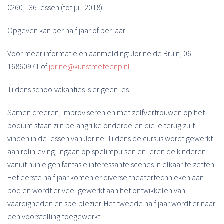
€260,- 36 lessen (tot juli 2018)
Opgeven kan per half jaar of per jaar
Voor meer informatie en aanmelding: Jorine de Bruin, 06-
16860971 of
jorine@kunstmeteenp.nl
Tijdens schoolvakanties is er geen les.
Samen creëren, improviseren en met zelfvertrouwen op het
podium staan zijn belangrijke onderdelen die je terug zult
vinden in de lessen van Jorine. Tijdens de cursus wordt gewerkt
aan rolinleving, ingaan op spelimpulsen en leren de kinderen
vanuit hun eigen fantasie interessante scenes in elkaar te zetten.
Het eerste half jaar komen er diverse theatertechnieken aan
bod en wordt er veel gewerkt aan het ontwikkelen van
vaardigheden en spelplezier. Het tweede half jaar wordt er naar
een voorstelling toegewerkt.