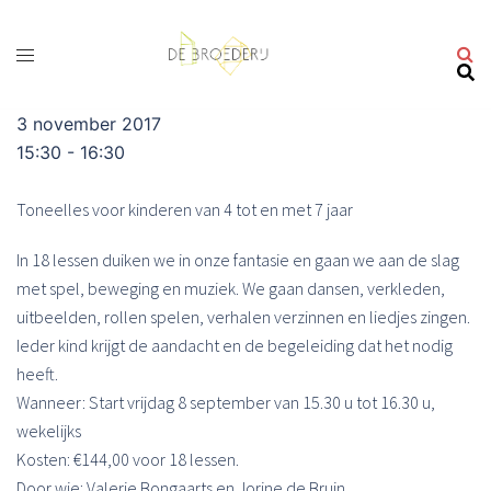
Ga
naar
de
inhoud
3 november 2017
15:30 - 16:30
Toneelles voor kinderen van 4 tot en met 7 jaar
In 18 lessen duiken we in onze fantasie en gaan we aan de slag
met spel, beweging en muziek. We gaan dansen, verkleden,
uitbeelden, rollen spelen, verhalen verzinnen en liedjes zingen.
Ieder kind krijgt de aandacht en de begeleiding dat het nodig
heeft.
Wanneer: Start vrijdag 8 september van 15.30 u tot 16.30 u,
wekelijks
Kosten: €144,00 voor 18 lessen.
Door wie: Valerie Bongaarts en Jorine de Bruin