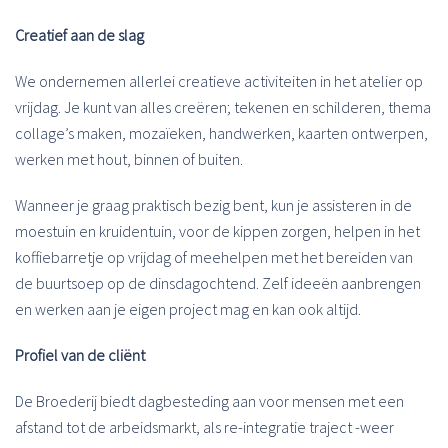
Creatief aan de slag
We ondernemen allerlei creatieve activiteiten in het atelier op
vrijdag. Je kunt van alles creëren; tekenen en schilderen, thema
collage’s maken, mozaïeken, handwerken, kaarten ontwerpen,
werken met hout, binnen of buiten.
Wanneer je graag praktisch bezig bent, kun je assisteren in de
moestuin en kruidentuin, voor de kippen zorgen, helpen in het
koffiebarretje op vrijdag of meehelpen met het bereiden van
de buurtsoep op de dinsdagochtend. Zelf ideeën aanbrengen
en werken aan je eigen project mag en kan ook altijd.
Profiel van de cliënt
De Broederij biedt dagbesteding aan voor mensen met een
afstand tot de arbeidsmarkt, als re-integratie traject -weer