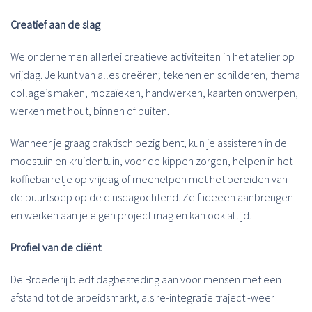
Creatief aan de slag
We ondernemen allerlei creatieve activiteiten in het atelier op
vrijdag. Je kunt van alles creëren; tekenen en schilderen, thema
collage’s maken, mozaïeken, handwerken, kaarten ontwerpen,
werken met hout, binnen of buiten.
Wanneer je graag praktisch bezig bent, kun je assisteren in de
moestuin en kruidentuin, voor de kippen zorgen, helpen in het
koffiebarretje op vrijdag of meehelpen met het bereiden van
de buurtsoep op de dinsdagochtend. Zelf ideeën aanbrengen
en werken aan je eigen project mag en kan ook altijd.
Profiel van de cliënt
De Broederij biedt dagbesteding aan voor mensen met een
afstand tot de arbeidsmarkt, als re-integratie traject -weer