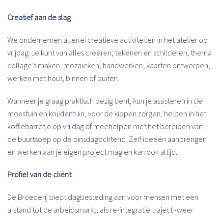
Creatief aan de slag
We ondernemen allerlei creatieve activiteiten in het atelier op
vrijdag. Je kunt van alles creëren; tekenen en schilderen, thema
collage’s maken, mozaïeken, handwerken, kaarten ontwerpen,
werken met hout, binnen of buiten.
Wanneer je graag praktisch bezig bent, kun je assisteren in de
moestuin en kruidentuin, voor de kippen zorgen, helpen in het
koffiebarretje op vrijdag of meehelpen met het bereiden van
de buurtsoep op de dinsdagochtend. Zelf ideeën aanbrengen
en werken aan je eigen project mag en kan ook altijd.
Profiel van de cliënt
De Broederij biedt dagbesteding aan voor mensen met een
afstand tot de arbeidsmarkt, als re-integratie traject -weer