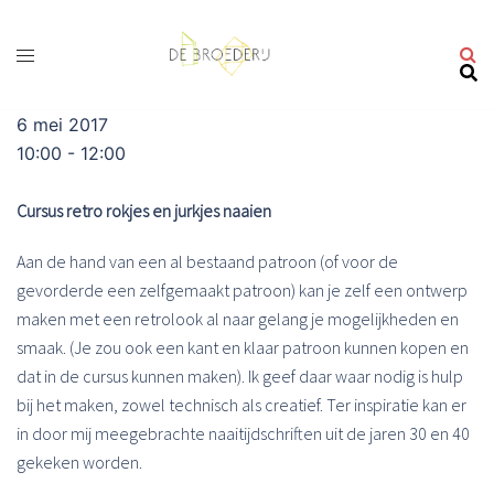
Ga
naar
de
inhoud
6 mei 2017
10:00 - 12:00
Cursus retro rokjes en jurkjes naaien
Aan de hand van een al bestaand patroon (of voor de
gevorderde een zelfgemaakt patroon) kan je zelf een ontwerp
maken met een retrolook al naar gelang je mogelijkheden en
smaak. (Je zou ook een kant en klaar patroon kunnen kopen en
dat in de cursus kunnen maken). Ik geef daar waar nodig is hulp
bij het maken, zowel technisch als creatief. Ter inspiratie kan er
in door mij meegebrachte naaitijdschriften uit de jaren 30 en 40
gekeken worden.