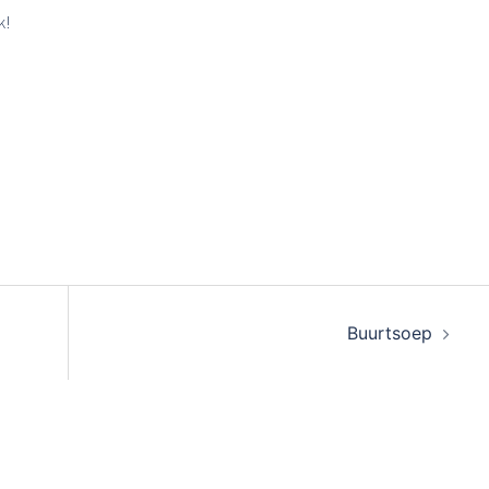
k!
Buurtsoep