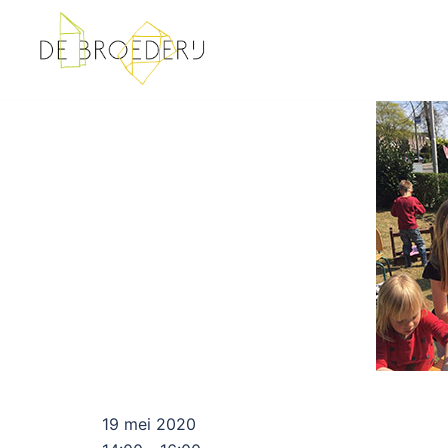
Ga
naar
de
inhoud
19 mei 2020